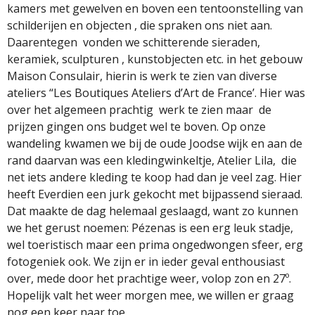
kamers met gewelven en boven een tentoonstelling van
schilderijen en objecten , die spraken ons niet aan.
Daarentegen
vonden we schitterende sieraden,
keramiek, sculpturen , kunstobjecten etc. in het gebouw
Maison Consulair, hierin is werk te zien van diverse
ateliers “Les Boutiques Ateliers d’Art de France’. Hier was
over het algemeen prachtig
werk te zien maar
de
prijzen gingen ons budget wel te boven. Op onze
wandeling kwamen we bij de oude Joodse wijk en aan de
rand daarvan was een kledingwinkeltje, Atelier Lila,
die
net iets andere kleding te koop had dan je veel zag. Hier
heeft Everdien een jurk gekocht met bijpassend sieraad.
Dat maakte de dag helemaal geslaagd, want zo kunnen
we het gerust noemen: Pézenas is een erg leuk stadje,
wel toeristisch maar een prima ongedwongen sfeer, erg
fotogeniek ook. We zijn er in ieder geval enthousiast
over, mede door het prachtige weer, volop zon en 27º.
Hopelijk valt het weer morgen mee, we willen er graag
nog een keer naar toe.