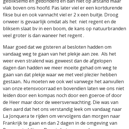
gebliksemd en gedonderd en dan niet op afstand maar
vlak boven ons hoofd. Pas later viel er een kortdurende
fikse bui en ook vannacht viel er 2 x een buitje. Droog
onweer is gevaarlijk omdat als het
niet regent en de
bliksem slaat bv in een boom, de kans op natuurbranden
veel groter is dan waneer het regent .
Maar goed dat we gisteren al besloten hadden om
vandaag weg te gaan van het plekje aan zee.
Als het
weer even stralend was geweest dan de afgelopen
dagen dan hadden we meer moeite gehad om weg te
gaan van dat plekje waar we met veel plezier hebben
gestaan.. Nu moeten we ook wel vanwege het aanvullen
van onze etensvoorraad en bovendien laten we ons niet
leiden door een kompas noch door een goeroe of door
de Heer maar door de weersverwachting. Die was van
dien aard dat het ons verstandig leek om vandaag naar
La Jonquera te rijden om vervolgens dan morgen naar
Frankrijk te gaan en dan 2 dagen in de omgeving van