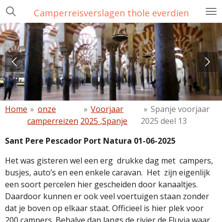
Ga
Camperreisverslagen thole everdien
direct
naar
de
hoofdinhoud
Home
»
onze
»
Voorjaar
»
Spanje voorjaar
camperreizen
2025 ,Spanje
2025 deel 13
Sant Pere Pescador Port Natura 01-06-2025
Het was gisteren wel een erg
drukke dag met
campers,
busjes, auto’s en een enkele caravan.
Het
zijn eigenlijk
een soort percelen hier gescheiden door kanaaltjes.
Daardoor kunnen er ook veel voertuigen staan zonder
dat je boven op elkaar staat. Officieel is hier plek voor
200 campers. Behalve dan langs de rivier de Fluvia waar