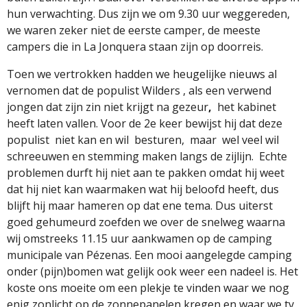
hun verwachting. Dus zijn we om 9.30 uur weggereden,
we waren zeker niet de eerste camper, de meeste
campers die in La Jonquera staan zijn op doorreis.
Toen we vertrokken hadden we heugelijke nieuws al
vernomen dat de populist Wilders , als een verwend
jongen dat zijn zin niet krijgt na gezeur
,
het kabinet
heeft laten vallen. Voor de 2e keer bewijst hij dat deze
populist
niet kan en wil
besturen,
maar
wel veel wil
schreeuwen en stemming maken langs de zijlijn.
Echte
problemen durft hij niet aan te pakken omdat hij weet
dat hij niet kan waarmaken wat hij beloofd heeft, dus
blijft hij maar hameren op dat ene tema. Dus uiterst
goed gehumeurd zoefden we over de snelweg waarna
wij omstreeks 11.15 uur aankwamen op de camping
municipale van Pézenas. Een mooi aangelegde camping
onder (pijn)bomen wat gelijk ook weer een nadeel is. Het
koste ons moeite om een plekje te vinden waar we nog
enig zonlicht op de zonnepanelen kregen en waar we tv