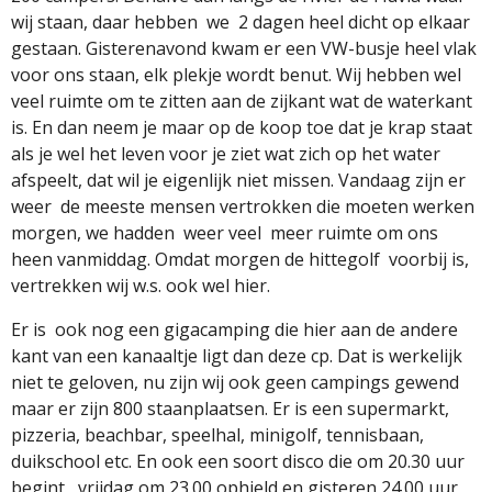
wij staan, daar hebben
we
2 dagen heel dicht op elkaar
gestaan. Gisterenavond kwam er een VW-busje heel vlak
voor ons staan, elk plekje wordt benut. Wij hebben wel
veel ruimte om te zitten aan de zijkant wat de waterkant
is. En dan neem je maar op de koop toe dat je krap staat
als je wel het leven voor je ziet wat zich op het water
afspeelt, dat wil je eigenlijk niet missen. Vandaag zijn er
weer
de meeste mensen vertrokken die moeten werken
morgen, we hadden
weer veel
meer ruimte om ons
heen vanmiddag. Omdat morgen de hittegolf
voorbij is,
vertrekken wij w.s. ook wel hier.
Er is
ook nog een gigacamping die hier aan de andere
kant van een kanaaltje ligt dan deze cp. Dat is werkelijk
niet te geloven, nu zijn wij ook geen campings gewend
maar er zijn 800 staanplaatsen. Er is een supermarkt,
pizzeria, beachbar, speelhal, minigolf, tennisbaan,
duikschool etc. En ook een soort disco die om 20.30 uur
begint , vrijdag om 23.00 ophield en gisteren 24.00 uur,