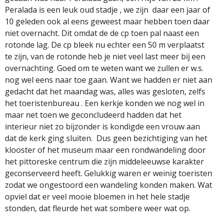
Peralada is een leuk oud stadje , we zijn
daar een jaar of
10 geleden ook al eens geweest maar hebben toen daar
niet overnacht. Dit omdat de de cp toen pal naast een
rotonde lag. De cp bleek nu echter een 50 m verplaatst
te zijn, van de rotonde heb je niet veel last meer bij een
overnachting. Goed om te weten want we zullen er w.s.
nog wel eens naar toe gaan. Want we hadden er niet aan
gedacht dat het maandag was, alles was gesloten, zelfs
het toeristenbureau . Een kerkje konden we nog wel in
maar net toen we geconcludeerd hadden dat het
interieur niet zo bijzonder is kondigde een vrouw aan
dat de kerk ging sluiten.
Dus geen bezichtiging van het
klooster of het museum maar een rondwandeling door
het pittoreske centrum die zijn middeleeuwse karakter
geconserveerd heeft. Gelukkig waren er weinig toeristen
zodat we ongestoord een wandeling konden maken. Wat
opviel dat er veel mooie bloemen in het hele stadje
stonden, dat fleurde het wat sombere weer wat op.