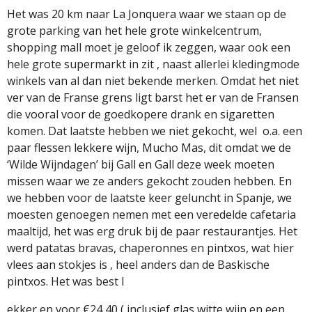
Het was 20 km naar La Jonquera waar we staan op de
grote parking van het hele grote winkelcentrum,
shopping mall moet je geloof ik zeggen, waar ook een
hele grote supermarkt in zit , naast allerlei kledingmode
winkels van al dan niet bekende merken. Omdat het niet
ver van de Franse grens ligt barst het er van de Fransen
die vooral voor de goedkopere drank en sigaretten
komen. Dat laatste hebben we niet gekocht, wel
o.a. een
paar flessen lekkere wijn, Mucho Mas, dit omdat we de
‘Wilde Wijndagen’ bij Gall en Gall deze week moeten
missen waar we ze anders gekocht zouden hebben. En
we hebben voor de laatste keer geluncht in Spanje, we
moesten genoegen nemen met een veredelde cafetaria
maaltijd, het was erg druk bij de paar restaurantjes. Het
werd patatas bravas, chaperonnes en pintxos, wat hier
vlees aan stokjes is , heel anders dan de Baskische
pintxos. Het was best l
ekker en voor €24,40 ( inclusief glas witte wijn en een