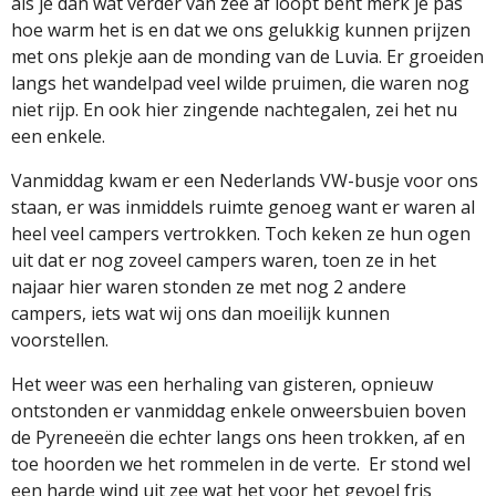
als je dan wat verder van zee af loopt bent merk je pas
hoe warm het is en dat we ons gelukkig kunnen prijzen
met ons plekje aan de monding van de Luvia. Er groeiden
langs het wandelpad veel wilde pruimen, die waren nog
niet rijp. En ook hier zingende nachtegalen, zei het nu
een enkele.
Vanmiddag kwam er een Nederlands VW-busje voor ons
staan, er was inmiddels ruimte genoeg want er waren al
heel veel campers vertrokken. Toch keken ze hun ogen
uit dat er nog zoveel campers waren, toen ze in het
najaar hier waren stonden ze met nog 2 andere
campers, iets wat wij ons dan moeilijk kunnen
voorstellen.
Het weer was een herhaling van gisteren, opnieuw
ontstonden er vanmiddag enkele onweersbuien boven
de Pyreneeën die echter langs ons heen trokken, af en
toe hoorden we het rommelen in de verte.
Er stond wel
een harde wind uit zee wat het voor het gevoel fris