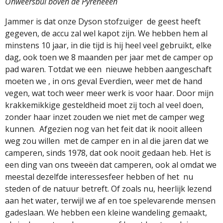
Onweersbui boven de Pyreneeën
Jammer is dat onze Dyson stofzuiger
de geest heeft
gegeven, de accu zal wel kapot zijn. We hebben hem al
minstens 10 jaar, in die tijd is hij heel veel gebruikt, elke
dag, ook toen we 8 maanden per jaar met de camper op
pad waren. Totdat we een
nieuwe hebben aangeschaft
moeten we , in ons geval Everdien, weer met de hand
vegen, wat toch weer meer werk is voor haar. Door mijn
krakkemikkige gesteldheid moet zij toch al veel doen,
zonder haar inzet zouden we niet met de camper weg
kunnen.
Afgezien nog van het feit dat ik nooit alleen
weg zou willen
met de camper en in al die jaren dat we
camperen, sinds 1978, dat ook nooit gedaan heb. Het is
een ding van ons tweeën dat camperen, ook al omdat we
meestal dezelfde interessesfeer hebben of het
nu
steden of de natuur betreft. Of zoals nu, heerlijk lezend
aan het water, terwijl we af en toe spelevarende mensen
gadeslaan. We hebben een kleine wandeling gemaakt,