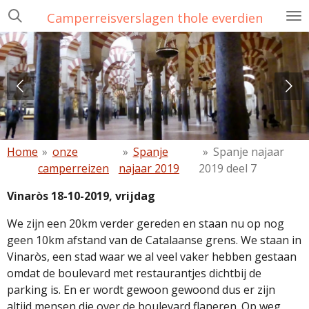
Ga
Camperreisverslagen thole everdien
direct
naar
de
hoofdinhoud
Home
»
onze
»
Spanje
»
Spanje najaar
camperreizen
najaar 2019
2019 deel 7
Vinaròs 18-10-2019, vrijdag
We zijn een 20km verder gereden en staan nu op nog
geen 10km afstand van de Catalaanse grens. We staan in
Vinaròs, een stad waar we al veel vaker hebben gestaan
omdat de boulevard met restaurantjes dichtbij de
parking is. En er wordt gewoon gewoond dus er zijn
altijd mensen die over de boulevard flaneren. Op weg