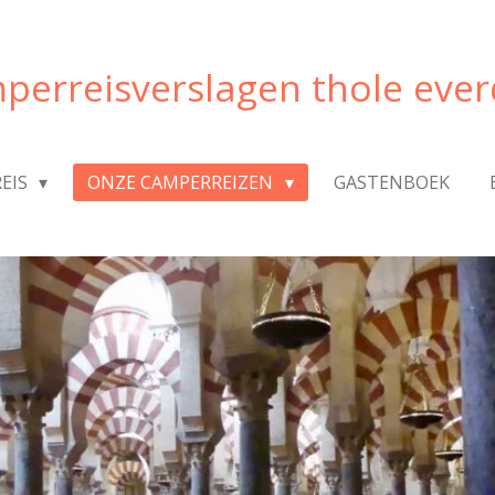
perreisverslagen thole ever
REIS
ONZE CAMPERREIZEN
GASTENBOEK