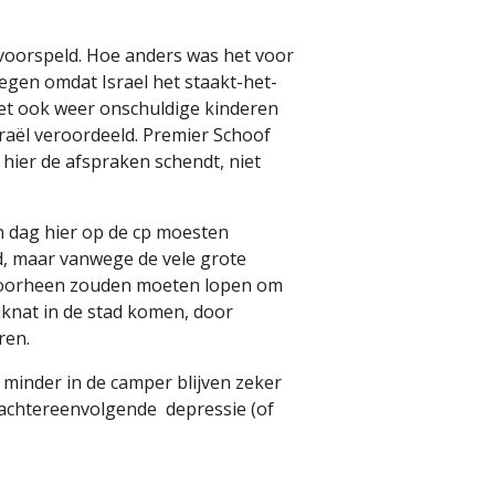
voorspeld. Hoe anders was het voor
gen omdat Israel het staakt-het-
et ook weer onschuldige kinderen
raël veroordeeld. Premier Schoof
e hier de afspraken schendt, niet
n dag hier op de cp moesten
ld, maar vanwege de vele grote
oorheen zouden moeten lopen om
iknat in de stad komen, door
ren.
minder in de camper blijven zeker
e achtereenvolgende
depressie (of