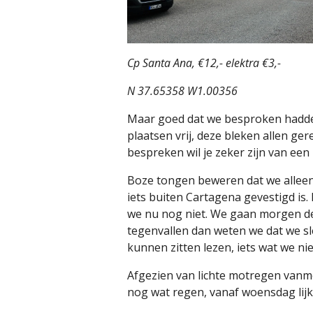
Cp Santa Ana, €12,- elektra €3,-
N 37.65358 W1.00356
Maar goed dat we besproken hadde
plaatsen vrij, deze bleken allen ge
bespreken wil je zeker zijn van een 
Boze tongen beweren dat we alleen 
iets buiten Cartagena gevestigd is.
we nu nog niet. We gaan morgen de s
tegenvallen dan weten we dat we 
kunnen zitten lezen, iets wat we n
Afgezien van lichte motregen vanm
nog wat regen, vanaf woensdag lij