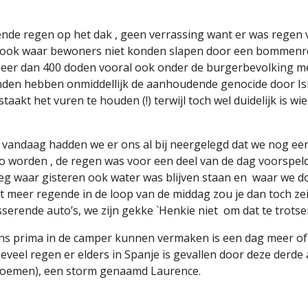
nde regen op het dak , geen verrassing want er was regen 
 strook waar bewoners niet konden slapen door een bommenre
meer dan 400 doden vooral ook onder de burgerbevolking m
landen hebben onmiddellijk de aanhoudende genocide door Is
staakt het vuren te houden (!) terwijl toch wel duidelijk is wi
 vandaag hadden we er ons al bij neergelegd dat we nog ee
g zo worden , de regen was voor een deel van de dag voorspe
g waar gisteren ook water was blijven staan en
waar we d
et meer regende in de loop van de middag zou je dan toch ze
erende auto’s, we zijn gekke `Henkie niet
om dat te trotse
s prima in de camper kunnen vermaken is een dag meer of 
hoeveel regen er elders in Spanje is gevallen door deze derd
r noemen), een storm genaamd Laurence.