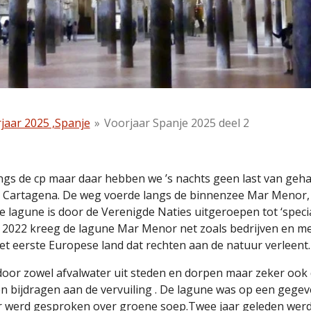
jaar 2025 ,Spanje
»
Voorjaar Spanje 2025 deel 2
ngs de cp maar daar hebben we ’s nachts geen last van gehad
n Cartagena. De weg voerde langs de binnenzee Mar Menor, 
e lagune is door de Verenigde Naties uitgeroepen tot ‘spec
 2022 kreeg de lagune Mar Menor net zoals bedrijven en me
het eerste Europese land dat rechten aan de natuur verleent.
 door zowel afvalwater uit steden en dorpen maar zeker ook
n bijdragen aan de vervuiling . De lagune was op een gege
 er werd gesproken over groene soep.Twee jaar geleden wer