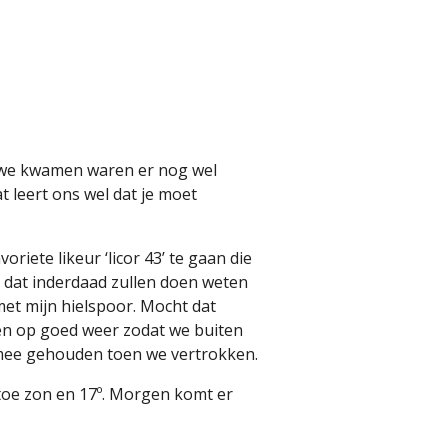
 we kwamen waren er nog wel
t leert ons wel dat je moet
iete likeur ‘licor 43’ te gaan die
we dat inderdaad zullen doen weten
met mijn hielspoor. Mocht dat
n op goed weer zodat we buiten
g mee gehouden toen we vertrokken.
toe zon en 17º. Morgen komt er