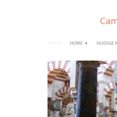
Ga
direct
Cam
naar
de
hoofdinhoud
HOME
HUIDIGE 