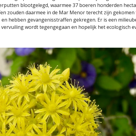
waterputten blootgelegd, waarmee 37 boeren honderden hec
ffen zouden daarmee in de Mar Menor terecht zijn gekomen
en en hebben gevangenisstraffen gekregen. Er is een milieu
 vervuiling wordt tegengegaan en hopelijk het ecologisch e