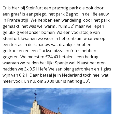
Er
is hier bij Steinfurt een prachtig park die ooit door
een graaf is aangelegd, het park Bagno, in de 18e eeuw
in Franse stijl . We hebben een wandeling
door het park
gemaakt, het was wel warm , ruim 32º maar we liepen
gelukkig veel onder bomen. Via een voorstadje van
Steinfurt kwamen we weer in het centrum waar we op
een terras in de schaduw wat drankjes hebben
gedronken en een Turkse pizza en frites hebben
gegeten. We moesten €24,40 betalen , een bedrag
waarvan we zeiden het lijkt Spanje wel. Naast het eten
hadden we 3x 0,5 l Hefe Weizen bier gedronken en 1 glas
wijn van 0,2 l.
Daar betaal je in Nederland toch heel wat
meer voor. En nu, om 20.30 uur is het nog 30º.