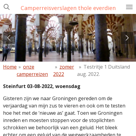
Ga
Camperreisverslagen thole everdien
direct
naar
de
hoofdinhoud
Home
»
onze
»
zomer
»
Testritje 1 Duitsland
camperreizen
2022
aug. 2022.
Steinfurt 03-08-2022, woensdag
Gisteren zijn we naar Groningen gereden om de
verjaardag van mijn zus te vieren en ook om te testen
hoe het met de ‘nieuwe as’ gaat. Toen we Groningen
inreden en moesten stoppen voor de stoplichten
schrokken we behoorlijk van een geluid. Het bleek
echter om een geluid van de wegwerkzaamheden te