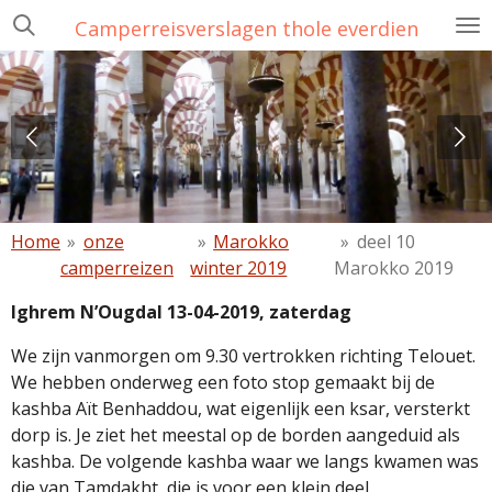
Ga
Camperreisverslagen thole everdien
direct
naar
de
hoofdinhoud
Home
»
onze
»
Marokko
»
deel 10
camperreizen
winter 2019
Marokko 2019
Ighrem N’Ougdal 13-04-2019, zaterdag
We zijn vanmorgen om 9.30 vertrokken richting Telouet.
We hebben onderweg een foto stop gemaakt bij de
kashba Aït Benhaddou, wat eigenlijk een ksar, versterkt
dorp is. Je ziet het meestal op de borden aangeduid als
kashba. De volgende kashba waar we langs kwamen was
die van Tamdakht, die is voor een klein deel