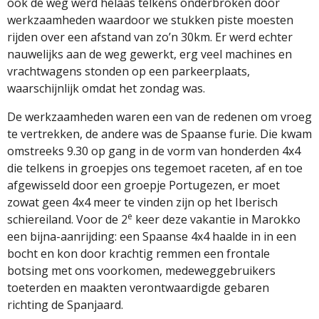
ook de weg werd helaas telkens onderbroken door
werkzaamheden waardoor we stukken piste moesten
rijden over een afstand van zo’n 30km. Er werd echter
nauwelijks aan de weg gewerkt, erg veel machines en
vrachtwagens stonden op een parkeerplaats,
waarschijnlijk omdat het zondag was.
De werkzaamheden waren een van de redenen om vroeg
te vertrekken, de andere was de Spaanse furie. Die kwam
omstreeks 9.30 op gang in de vorm van honderden 4x4
die telkens in groepjes ons tegemoet raceten, af en toe
afgewisseld door een groepje Portugezen, er moet
zowat geen 4x4 meer te vinden zijn op het Iberisch
e
schiereiland. Voor de 2
keer deze vakantie in Marokko
een bijna-aanrijding: een Spaanse 4x4 haalde in in een
bocht en kon door krachtig remmen een frontale
botsing met ons voorkomen, medeweggebruikers
toeterden en maakten verontwaardigde gebaren
richting de Spanjaard.