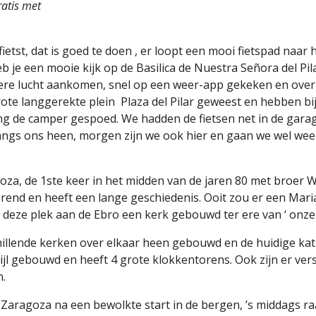
atis met
fietst, dat is goed te doen , er loopt een mooi fietspad naar
 je een mooie kijk op de Basilica de Nuestra Señora del Pila
re lucht aankomen, snel op een weer-app gekeken en over 
grote langgerekte plein
Plaza del Pilar geweest en hebben bi
ng de camper gespoed. We hadden de fietsen net in de gara
ngs ons heen, morgen zijn we ook hier en gaan we wel weer 
oza, de 1ste keer in het midden van de jaren 80 met broer W
verend en heeft een lange geschiedenis. Ooit zou er een Mar
deze plek aan de Ebro een kerk gebouwd ter ere van ‘ onze l
chillende kerken over elkaar heen gebouwd en de huidige kat
ijl gebouwd en heeft 4 grote klokkentorens. Ook zijn er ver
.
 Zaragoza na een bewolkte start in de bergen, ’s middags 