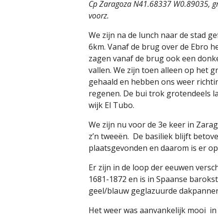
Cp Zaragoza N41.68337 W0.89035, gr
voorz.
We zijn na de lunch naar de stad ge
6km. Vanaf de brug over de Ebro heb
zagen vanaf de brug ook een donke
vallen. We zijn toen alleen op het 
gehaald en hebben ons weer richti
regenen. De bui trok grotendeels la
wijk El Tubo.
We zijn nu voor de 3e keer in Zarag
z’n tweeën.
De basiliek blijft beto
plaatsgevonden en daarom is er op 
Er zijn in de loop der eeuwen vers
1681-1872 en is in Spaanse barokst
geel/blauw geglazuurde dakpannen
Het weer was aanvankelijk mooi
in