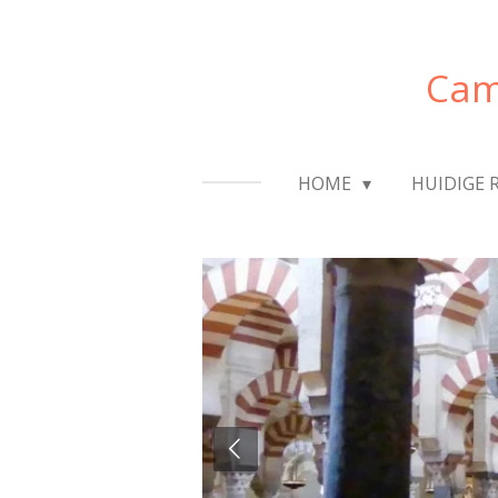
Ga
direct
Cam
naar
de
hoofdinhoud
HOME
HUIDIGE 