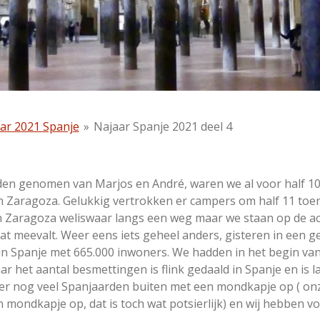
ar 2021 Spanje
»
Najaar Spanje 2021 deel 4
en genomen van Marjos en André, waren we al voor half 1
in Zaragoza. Gelukkig vertrokken er campers om half 11 to
an Zaragoza weliswaar langs een weg maar we staan op de ach
at meevalt. Weer eens iets geheel anders, gisteren in een 
 in Spanje met 665.000 inwoners. We hadden in het begin van
 het aantal besmettingen is flink gedaald in Spanje en is la
ier nog veel Spanjaarden buiten met een mondkapje op ( o
n mondkapje op, dat is toch wat potsierlijk) en wij hebben 