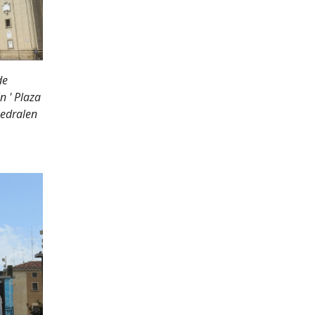
de
n ' Plaza
hedralen