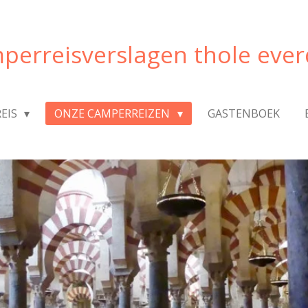
perreisverslagen thole ever
REIS
ONZE CAMPERREIZEN
GASTENBOEK