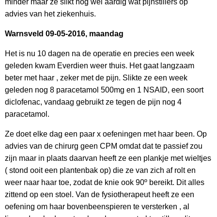
minder maar ze slikt nog wel
aardig wat pijnstillers op
advies van het ziekenhuis.
Warnsveld 09-05-2016, maandag
Het is nu 10 dagen na de operatie en precies een week
geleden kwam Everdien weer thuis. Het gaat langzaam
beter met haar , zeker met de pijn. Slikte ze een week
geleden nog 8 paracetamol 500mg en 1 NSAID, een soort
diclofenac, vandaag gebruikt ze tegen de pijn nog 4
paracetamol.
Ze doet elke dag een paar x oefeningen met haar been. Op
advies van de chirurg geen CPM omdat dat te passief zou
zijn maar in plaats daarvan heeft ze een plankje met wieltjes
( stond ooit een plantenbak op) die ze van zich af rolt en
weer naar haar toe, zodat de knie ook 90º bereikt. Dit alles
zittend op een stoel. Van de fysiotherapeut heeft ze een
oefening om haar bovenbeenspieren te versterken , al