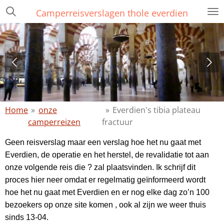
Ga
Camperreisverslagen thole everdien
direct
naar
de
hoofdinhoud
Home
»
onze
»
Everdien's tibia plateau
camperreizen
fractuur
Geen reisverslag maar een verslag hoe het nu gaat met
Everdien, de operatie en het herstel, de revalidatie tot aan
onze volgende reis die ? zal plaatsvinden. Ik schrijf dit
proces hier neer omdat er regelmatig geïnformeerd wordt
hoe het nu gaat met Everdien en er nog elke dag zo’n 100
bezoekers op onze site komen , ook al zijn we weer thuis
sinds 13-04.