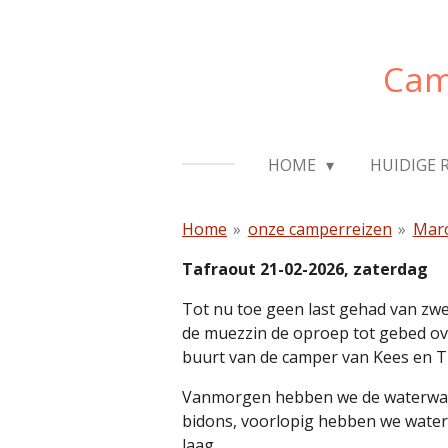
Ga
direct
Cam
naar
de
hoofdinhoud
HOME
HUIDIGE 
Home
»
onze camperreizen
»
Maro
Tafraout 21-02-2026, zaterdag
Tot nu toe geen last gehad van zwe
de muezzin de oproep tot gebed over
buurt van de camper van Kees en Tr
Vanmorgen hebben we de waterwagen
bidons, voorlopig hebben we water
laag.