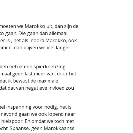
il moeten we Marokko uit, dan zijn de
ko gaan. Die gaan dan allemaal
r is , net als
noord Marokko, ook
omen, dan blijven we iets langer
den heb ik een spierkneuzing
emaal geen last meer van, door het
mdat ik bewust de maximale
at dat van negatieve invloed zou
eel inspanning voor nodig, het is
anavond gaan we ook lopend naar
n hielspoor. En omdat we toch met
ekocht. Spaanse, geen Marokkaanse