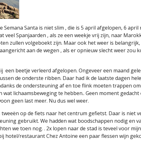
de Semana Santa is niet slim , die is 5 april afgelopen, 6 apr
 veel Spanjaarden , als ze een weekje vrij zijn, naar Marok
en zullen volgeboekt zijn. Maar ook het weer is belangrijk, e
 aangericht aan de wegen , als er opnieuw slecht weer zou k
ij
een beetje verleerd afgelopen. Ongeveer een maand gele
ussen de onderste ribben. Daar had ik de laatste dagen hel
 Ondanks de ondersteuning af en toe flink moeten trappen o
h wat lichaamsbeweging te hebben.. Geen moment gedacht d
ewoon geen last meer. Nu dus wel weer.
 tweeën op de fiets naar het centrum gefietst. Daar is niet v
euning gebruikt. We hadden wat boodschappen nodig en v
ten we toen nog. . 2x lopen naar de stad is teveel voor mij
 bij hotel/restaurant Chez Antoine een paar flessen wijn g