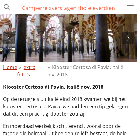
Ga
Camperreisverslagen thole everdien
direct
naar
de
hoofdinhoud
Home
»
extra
»
Klooster Certosa di Pavia, Italië
foto's
nov. 2018
Klooster Certosa di Pavia, Italië nov. 2018
Op de terugreis uit Italië eind 2018 kwamen we bij het
klooster Certosa di Pavia, we hadden een tip gekregen
dat dit een prachtig klooster zou zijn.
En inderdaad werkelijk schitterend , vooral door de
façade die helmaal uit beelden reliëfs bestaat, de hele