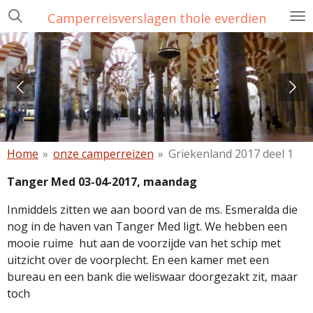
Ga
Camperreisverslagen thole everdien
direct
naar
de
hoofdinhoud
Home
»
onze camperreizen
»
Griekenland 2017 deel 1
Tanger Med 03-04-2017, maandag
Inmiddels zitten we aan boord van de ms. Esmeralda die
nog in de haven van Tanger Med ligt. We hebben een
mooie ruime hut aan de voorzijde van het schip met
uitzicht over de voorplecht. En een kamer met een
bureau en een bank die weliswaar doorgezakt zit, maar
toch