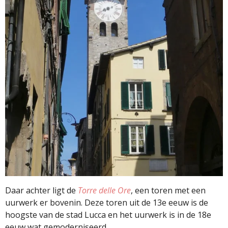
Daar achter ligt de
Torre delle Ore
, een toren met een
uurwerk er bovenin. Deze toren uit de 13e eeuw is de
hoogste van de stad Lucca en het uurwerk is in de 18e
eeuw wat gemoderniseerd.