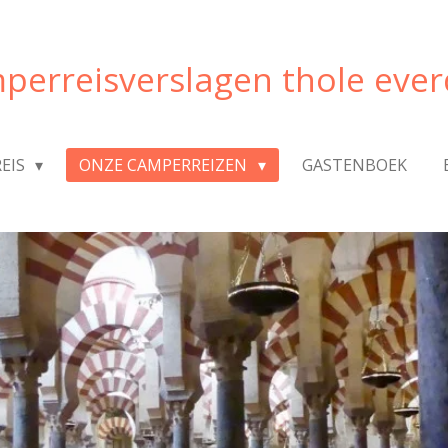
perreisverslagen thole ever
REIS
ONZE CAMPERREIZEN
GASTENBOEK