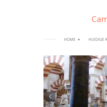
Ga
direct
Cam
naar
de
hoofdinhoud
HOME
HUIDIGE 