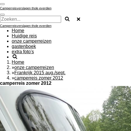
Ga
Camperreisverslagen thole everdien
direct
naar
de
hoofdinhoud
Camperreisverslagen thole everdien
Home
Huidige reis
onze camperreizen
gastenboek
extra foto's
Home
»
onze camperreizen
»
Frankrijk 2015 aug./sept.
»
camperreis zomer 2012
camperreis zomer 2012