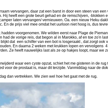
oorraam vervangen, daar zat een barst in door een steen van ee
ao. Hij heeft een grote beurt gehad en de remschijven, -blokke
amper laten vervangen/ vernieuwen. Oa. een nieuw Heku daklu
c. En de prijs viel mee omdat het uurloon niet hoog is, dus te
jk hadden voorgenomen. We wilden eerst naar Plage de Pieman
ad de vorige reis, dat begon al in Marokko, af en toe zo'n las
jkt dat een schilfer van een bot is losgeraakt , dat zorgt ook v
ts houden. En daarna 2 weken met krukken lopen en vervolgens 4
orden. Ze heeft nauwelijks last als ze op hakjes loopt, maar we
ijderd waar een cyste opzat, schiet het me gisteren in de rug 
voor de prostaat is, maar dit terzijde. Vanmiddag naar de dokt
dag dan vertrekken. We zien wel hoe het gaat met de rug.