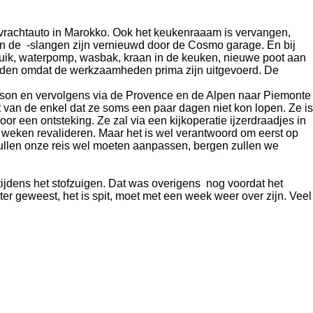
n vrachtauto in Marokko. Ook het keukenraaam is vervangen,
n en de -slangen zijn vernieuwd door de Cosmo garage. En bij
ik, waterpomp, wasbak, kraan in de keuken, nieuwe poot aan
vreden omdat de werkzaamheden prima zijn uitgevoerd. De
son en vervolgens via de Provence en de Alpen naar Piemonte
t van de enkel dat ze soms een paar dagen niet kon lopen. Ze is
oor een ontsteking. Ze zal via een kijkoperatie ijzerdraadjes in
 weken revalideren. Maar het is wel verantwoord om eerst op
 zullen onze reis wel moeten aanpassen, bergen zullen we
tijdens het stofzuigen. Dat was overigens nog voordat het
er geweest, het is spit, moet met een week weer over zijn. Veel