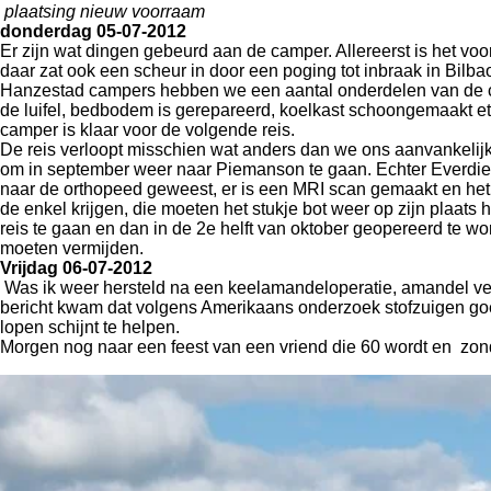
plaatsing nieuw voorraam
donderdag 05-07-2012
Er zijn wat dingen gebeurd aan de camper. Allereerst is het v
daar zat ook een scheur in door een poging tot inbraak in Bilb
Hanzestad campers hebben we een aantal onderdelen van de c
de luifel, bedbodem is gerepareerd, koelkast schoongemaakt et
camper is klaar voor de volgende reis.
De reis verloopt misschien wat anders dan we ons aanvankeli
om in september weer naar Piemanson te gaan. Echter Everdien h
naar de orthopeed geweest, er is een MRI scan gemaakt en het bli
de enkel krijgen, die moeten het stukje bot weer op zijn plaa
reis te gaan en dan in de 2e helft van oktober geopereerd te w
moeten vermijden.
Vrijdag 06-07-2012
Was ik weer hersteld na een keelamandeloperatie, amandel verw
bericht kwam dat volgens Amerikaans onderzoek stofzuigen goed 
lopen schijnt te helpen.
Morgen nog naar een feest van een vriend die 60 wordt en zon