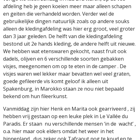
afdeling heb je geen koeien meer maar alleen schapen
en geiten die verhandeld worden. Verder wel de
gebruikelijke dingen natuurlijk zoals op andere souks
alleen de kledingafdeling was hier erg groot, veel groter
dan 3 jaar geleden. De helft van die kledingafdeling
bestond uit 2e hands kleding, de andere helft uit nieuwe.
We hebben wat etenswaren gekocht, naast fruit ook
dadels, olijven en 6 verschillende soorten gebakken
visjes, meegenomen om op te eten in de camper . De
visjes waren wel lekker maar bevatten wel veel graten,
goede gefileerde vis komt geloof ik alleen uit
Spakenburg, in Marokko staan ze nou niet bepaald
bekend om hun fileerkunst.
Vanmiddag zijn hier Henk en Marita ook gearriveerd , zij
hebben vrij gestaan op een leuke plek in Le Vallée du
Paradis. Er staan
nu verschillende mensen ‘in de
wacht’ ,
o.a. hier maar ook elders omdat het weer in het
binnenland , dus zeker ook Tafraout nog te koud en te