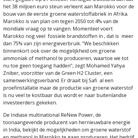
het 38 miljoen euro steun verleent aan Marokko voor de
bouw van de eerste groene waterstoffabriek in Afrika.
Marokko is van plan om tegen 2050 tot 4% van de
mondiale vraag op te vangen. Momenteel voert
Marokko nog veel
fossiele brandstoffen in , dat is
meer
dan 75% van zijn energieverbruik. "We beschikken
binnenkort ook over de mogelijkheid om groene
ammoniak of methanol te produceren, waartoe we tot
nu toe geen toegang hadden", zegt Mohamed Yahya
Zniber, voorzitter van de Green H2 Cluster, een
samenwerkingsverband. Er draait bij Safi
al een
proefinstallatie maar de productie van groene waterstof
is nu veel te kostbaar dus wordt er naar buitenlandse
investeerders gekeken.
De Indiase multinational ReNew Power, de
toonaangevende producent van hernieuwbare energie
in India, bekijkt de mogelijkheden om groene waterstof
en methanol in
Marokko
te gaan produceren. Het bedrijf