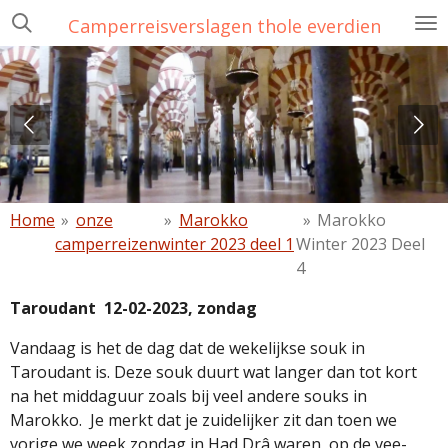
Ga
Camperreisverslagen thole everdien
direct
naar
de
hoofdinhoud
Home
»
onze
»
Marokko
»
Marokko
camperreizen
winter 2023 deel 1
Winter 2023 Deel
4
Taroudant
12-02-2023, zondag
Vandaag is het de dag dat de wekelijkse souk in
Taroudant is. Deze souk duurt wat langer dan tot kort
na het middaguur zoals bij veel andere souks in
Marokko.
Je merkt dat je zuidelijker zit dan toen we
vorige we week zondag in Had Drâ waren, op de vee-