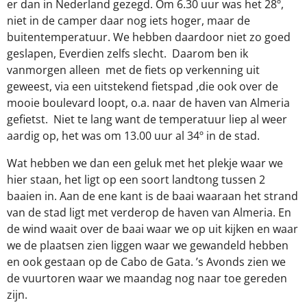
er dan in Nederland gezegd. Om 6.30 uur was het 28º,
niet in de camper daar nog iets hoger, maar de
buitentemperatuur. We hebben daardoor niet zo goed
geslapen, Everdien zelfs slecht.
Daarom ben ik
vanmorgen alleen
met de fiets op verkenning uit
geweest, via een uitstekend fietspad ,die ook over de
mooie boulevard loopt, o.a. naar de haven van Almeria
gefietst.
Niet te lang want de temperatuur liep al weer
aardig op, het was om 13.00 uur al 34º in de stad.
Wat hebben we dan een geluk met het plekje waar we
hier staan, het ligt op een soort landtong tussen 2
baaien in. Aan de ene kant is de baai waaraan het strand
van de stad ligt met verderop de haven van Almeria. En
de wind waait over de baai waar we op uit kijken en waar
we de plaatsen zien liggen waar we gewandeld hebben
en ook gestaan op de Cabo de Gata. ’s Avonds zien we
de vuurtoren waar we maandag nog naar toe gereden
zijn.