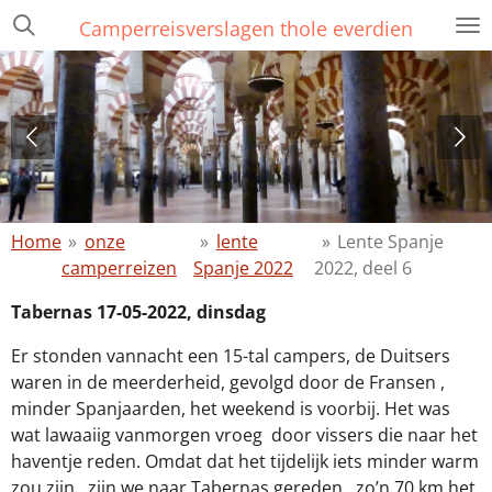
Ga
Camperreisverslagen thole everdien
direct
naar
de
hoofdinhoud
Home
»
onze
»
lente
»
Lente Spanje
camperreizen
Spanje 2022
2022, deel 6
Tabernas 17-05-2022, dinsdag
Er stonden vannacht een 15-tal campers, de Duitsers
waren in de meerderheid, gevolgd door de Fransen ,
minder Spanjaarden, het weekend is voorbij. Het was
wat lawaaiig vanmorgen vroeg
door vissers die naar het
haventje reden. Omdat dat het tijdelijk iets minder warm
zou zijn,
zijn we naar Tabernas gereden,
zo’n 70 km het