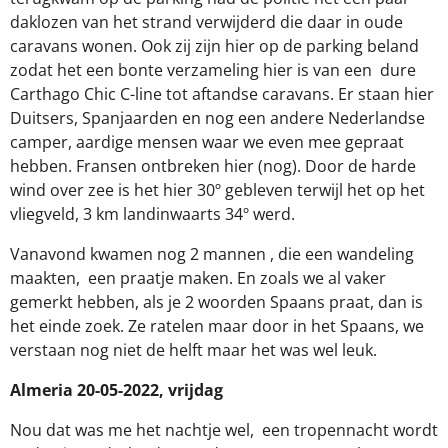
daklozen van het strand verwijderd die daar in oude
caravans wonen. Ook zij zijn hier op de parking beland
zodat het een bonte verzameling hier is van een
dure
Carthago Chic C-line tot aftandse caravans. Er staan hier
Duitsers, Spanjaarden en nog een andere Nederlandse
camper, aardige mensen waar we even mee gepraat
hebben. Fransen ontbreken hier (nog). Door de harde
wind over zee is het hier 30º gebleven terwijl het op het
vliegveld, 3 km landinwaarts 34º werd.
Vanavond kwamen nog 2 mannen , die een wandeling
maakten,
een praatje maken. En zoals we al vaker
gemerkt hebben, als je 2 woorden Spaans praat, dan is
het einde zoek. Ze ratelen maar door in het Spaans, we
verstaan nog niet de helft maar het was wel leuk.
Almeria 20-05-2022, vrijdag
Nou dat was me het nachtje wel,
een tropennacht wordt