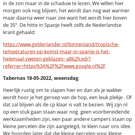
in de zon maar in de schaduw te lezen. We willen hier
morgen ook nog blijven, het wordt dan nog wat warmer
maar daarna weer naar zee want het wordt hier boven
de 35º. De hitte in Spanje heeft zelfs de Nederlandse
krant gehaald:
https://www.gelderlander.nl/binnenland/tropische-
temperaturen-op-komst-maar-in-spanje-is-het-
helemaal-zweten-geblazen~a862fced/?
referrer=https%3A%2F%2Fwww.google.nl%2F
Tabernas 18-05-2022, woensdag
Heerlijk rustig om te slapen hier en dan als je wakker
wordt hoor je het geroep van de hop, een leuk plekje . Of
dat zal blijven als de cp klaar is valt te bezien. Wij zijn nl
op een stuk gaan staan waar nog
geen voorbereidende
werkzaamheden zijn, een paar andere campers staan op
kleine percelen die zijn aangelegd, te klein naar ons idee.
We hoorden later dat die kleine percelen voor kleine