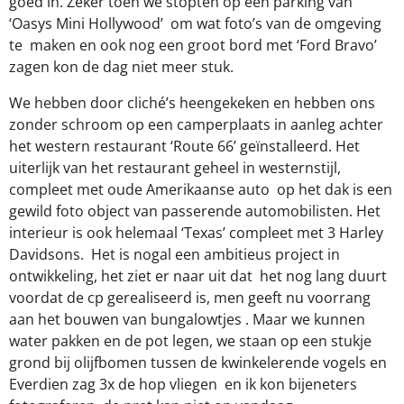
goed in. Zeker toen we stopten op een parking van
‘Oasys Mini Hollywood’
om wat foto’s van de omgeving
te
maken en ook nog een groot bord met ‘Ford Bravo’
zagen kon de dag niet meer stuk.
We hebben door cliché’s heengekeken en hebben ons
zonder schroom op een camperplaats in aanleg achter
het western restaurant ‘Route 66’ geïnstalleerd. Het
uiterlijk van het restaurant geheel in westernstijl,
compleet met oude Amerikaanse auto
op het dak is een
gewild foto object van passerende automobilisten. Het
interieur is ook helemaal ‘Texas’ compleet met 3 Harley
Davidsons.
Het is nogal een ambitieus project in
ontwikkeling, het ziet er naar uit dat
het nog lang duurt
voordat de cp gerealiseerd is, men geeft nu voorrang
aan het bouwen van bungalowtjes . Maar we kunnen
water pakken en de pot legen, we staan op een stukje
grond bij olijfbomen tussen de kwinkelerende vogels en
Everdien zag 3x de hop vliegen
en ik kon bijeneters