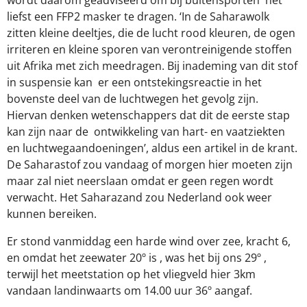
wordt daarom geadviseerd om bij buitensporten
het
liefst een FFP2 masker te dragen. ‘In de Saharawolk
zitten kleine deeltjes, die de lucht rood kleuren, de ogen
irriteren en kleine sporen van verontreinigende stoffen
uit Afrika met zich meedragen. Bij inademing van dit stof
in suspensie kan
er een ontstekingsreactie in het
bovenste deel van de luchtwegen het gevolg zijn.
Hiervan denken wetenschappers dat dit de eerste stap
kan zijn naar de
ontwikkeling van hart- en vaatziekten
en luchtwegaandoeningen’, aldus een artikel in de krant.
De Saharastof zou vandaag of morgen hier moeten zijn
maar zal niet neerslaan omdat er geen regen wordt
verwacht. Het Saharazand zou Nederland ook weer
kunnen bereiken.
Er stond vanmiddag een harde wind over zee, kracht 6,
en omdat het zeewater 20º is , was het bij ons 29º ,
terwijl het meetstation op het vliegveld hier 3km
vandaan landinwaarts om 14.00 uur 36º aangaf.