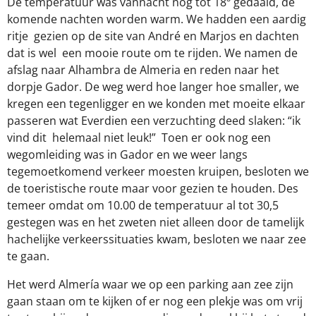
De temperatuur was vannacht nog tot 18º gedaald, de
komende nachten worden warm. We hadden een aardig
ritje
gezien op de site van André en Marjos en dachten
dat is wel
een mooie route om te rijden. We namen de
afslag naar Alhambra de Almeria en reden naar het
dorpje Gador. De weg werd hoe langer hoe smaller, we
kregen een tegenligger en we konden met moeite elkaar
passeren wat Everdien een verzuchting deed slaken: “ik
vind dit helemaal niet leuk!”
Toen er ook nog een
wegomleiding was in Gador en we weer langs
tegemoetkomend verkeer moesten kruipen, besloten we
de toeristische route maar voor gezien te houden. Des
temeer omdat om 10.00 de temperatuur al tot 30,5
gestegen was en het zweten niet alleen door de tamelijk
hachelijke verkeerssituaties kwam, besloten we naar zee
te gaan.
Het werd Almería waar we op een parking aan zee zijn
gaan staan om te kijken of er nog een plekje was om vrij