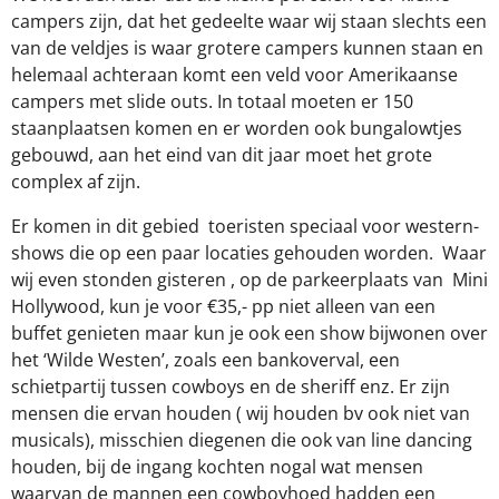
campers zijn, dat het gedeelte waar wij staan slechts een
van de veldjes is waar grotere campers kunnen staan en
helemaal achteraan komt een veld voor Amerikaanse
campers met slide outs. In totaal moeten er 150
staanplaatsen komen en er worden ook bungalowtjes
gebouwd, aan het eind van dit jaar moet het grote
complex af zijn.
Er komen in dit gebied
toeristen speciaal voor western-
shows die op een paar locaties gehouden worden.
Waar
wij even stonden gisteren , op de parkeerplaats van
Mini
Hollywood, kun je voor €35,- pp niet alleen van een
buffet genieten maar kun je ook een show bijwonen over
het ‘Wilde Westen’, zoals een bankoverval, een
schietpartij tussen cowboys en de sheriff enz. Er zijn
mensen die ervan houden ( wij houden bv ook niet van
musicals), misschien diegenen die ook van line dancing
houden, bij de ingang kochten nogal wat mensen
waarvan de mannen een cowboyhoed hadden een