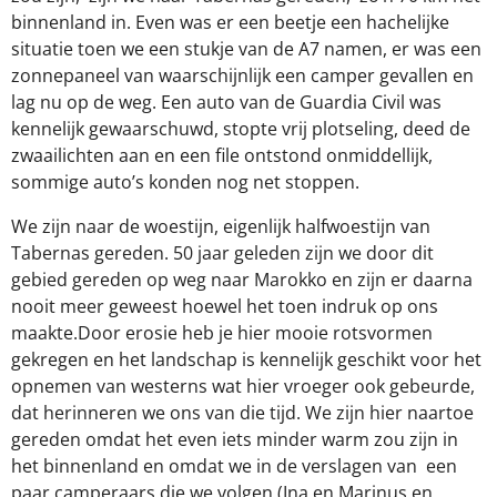
binnenland in. Even was er een beetje een hachelijke
situatie toen we een stukje van de A7 namen, er was een
zonnepaneel van waarschijnlijk een camper gevallen en
lag nu op de weg. Een auto van de Guardia Civil was
kennelijk gewaarschuwd, stopte vrij plotseling, deed de
zwaailichten aan en een file ontstond onmiddellijk,
sommige auto’s konden nog net stoppen.
We zijn naar de woestijn, eigenlijk halfwoestijn van
Tabernas gereden. 50 jaar geleden zijn we door dit
gebied gereden op weg naar Marokko en zijn er daarna
nooit meer geweest hoewel het toen indruk op ons
maakte.Door erosie heb je hier mooie rotsvormen
gekregen en het landschap is kennelijk geschikt voor het
opnemen van westerns wat hier vroeger ook gebeurde,
dat herinneren we ons van die tijd. We zijn hier naartoe
gereden omdat het even iets minder warm zou zijn in
het binnenland en omdat we in de verslagen van
een
paar camperaars die we volgen (Ina en Marinus en