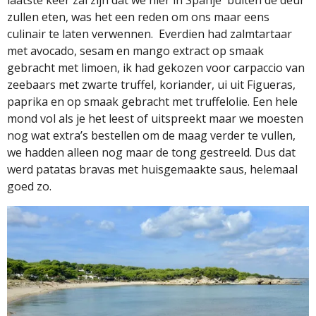
laatste keer zal zijn dat we hier in Spanje
buiten de deur
zullen eten, was het een reden om ons maar eens
culinair te laten verwennen.
Everdien had zalmtartaar
met avocado, sesam en mango extract op smaak
gebracht met limoen, ik had gekozen voor carpaccio van
zeebaars met zwarte truffel, koriander, ui uit Figueras,
paprika en op smaak gebracht met truffelolie. Een hele
mond vol als je het leest of uitspreekt maar we moesten
nog wat extra’s bestellen om de maag verder te vullen,
we hadden alleen nog maar de tong gestreeld. Dus dat
werd patatas bravas met huisgemaakte saus, helemaal
goed zo.