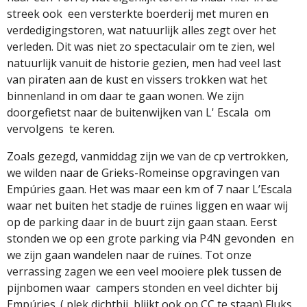
streek ook
een versterkte boerderij met muren en
verdedigingstoren, wat natuurlijk alles zegt over het
verleden. Dit was niet zo spectaculair om te zien, wel
natuurlijk vanuit de historie gezien, men had veel last
van piraten aan de kust en vissers trokken wat het
binnenland in om daar te gaan wonen. We zijn
doorgefietst naar de buitenwijken van L' Escala om
vervolgens te keren.
Zoals gezegd, vanmiddag zijn we van de cp vertrokken,
we wilden naar de Grieks-Romeinse opgravingen van
Empúries gaan. Het was maar een km of 7 naar L’Escala
waar net buiten het stadje de ruïnes liggen en waar wij
op de parking daar in de buurt zijn gaan staan. Eerst
stonden we op een grote parking via P4N gevonden en
we zijn gaan wandelen naar de ruïnes. Tot onze
verrassing zagen we een veel mooiere plek tussen de
pijnbomen waar campers stonden en veel dichter bij
Empúries .( plek dichtbij blijkt ook op CC te staan) Fluks