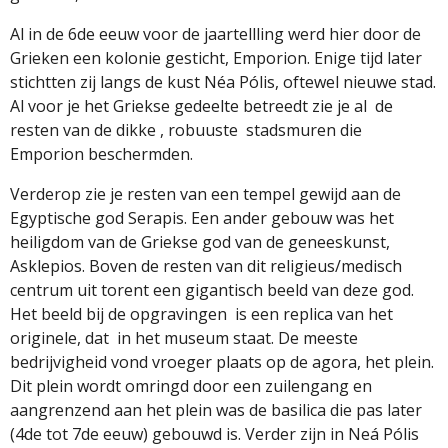
Al in de 6de eeuw voor de jaartellling werd hier door de
Grieken een kolonie gesticht, Emporion. Enige tijd later
stichtten zij langs de kust Néa Pólis, oftewel nieuwe stad.
Al voor je het Griekse gedeelte betreedt zie je al de
resten van de dikke , robuuste stadsmuren die
Emporion beschermden.
Verderop zie je resten van een tempel gewijd aan de
Egyptische god Serapis. Een ander gebouw was het
heiligdom van de Griekse god van de geneeskunst,
Asklepios. Boven de resten van dit religieus/medisch
centrum uit torent een gigantisch beeld van deze god.
Het beeld bij de opgravingen
is een replica van het
originele, dat
in het museum staat. De meeste
bedrijvigheid vond vroeger plaats op de agora, het plein.
Dit plein wordt omringd door een zuilengang en
aangrenzend aan het plein was de basilica die pas later
(4de tot 7de eeuw) gebouwd is. Verder zijn in Neá Pólis