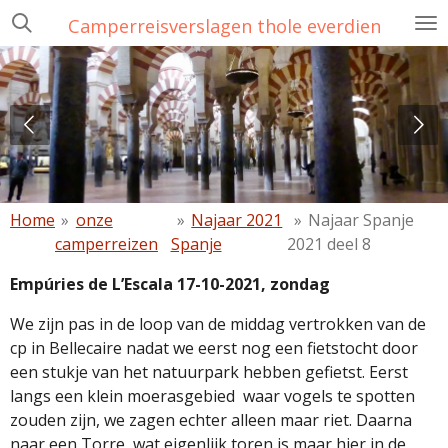
Ga
Camperreisverslagen thole everdien
direct
naar
de
hoofdinhoud
Home
»
onze
»
Najaar 2021
»
Najaar Spanje
camperreizen
Spanje
2021 deel 8
Empúries de L’Escala 17-10-2021, zondag
We zijn pas in de loop van de middag vertrokken van de
cp in Bellecaire nadat we eerst nog een fietstocht door
een stukje van het natuurpark hebben gefietst. Eerst
langs een klein moerasgebied
waar vogels te spotten
zouden zijn, we zagen echter alleen maar riet. Daarna
naar een Torre, wat eigenlijk toren is maar hier in de