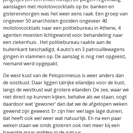
aanslagen met molotovcocktails op bv. banken en
gisterenmorgen was het weer eens raak. Een groep van
ongeveer 50 anarchisten gooiden ongeveer 40
molotovcocktails naar een politiebureau in Athene, 4
agenten moesten lichtgewond voor behandeling naar
een ziekenhuis . Het politiebureau raakte aan de
buitenkant beschadigd, 4 auto’s en 3 patrouillewagens
gingen in vlammen op. De aanslag is nog niet opgeëist,
niemand werd opgepakt.
De west kust van de Peloponnesus is weer anders dan
de oostkust. Daar liggen talrijke eilandjes voor de kust,
langs de westkust wat grotere eilanden. De zee, waar we
niet direct op kunnen kijken, behalve als we staan, oogt
daardoor wat ‘gewoner’ dan dat we de afgelopen weken
gewend zijn geweest. Er zijn hier wel lage lage duinen,
dat heeft ook wel weer wat natuurlijk. En na een paar
weken staan we sinds gisteren ook niet meer bij een
haventje maar midden in de natuur.