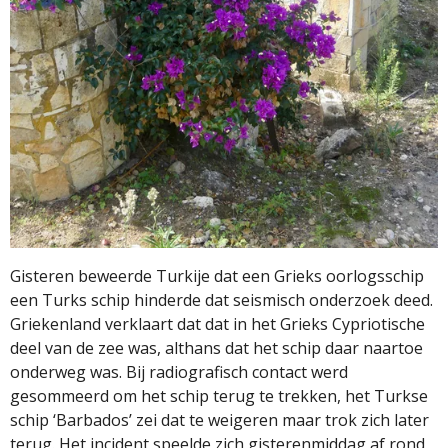
Gisteren beweerde Turkije dat een Grieks oorlogsschip
een Turks schip hinderde dat seismisch onderzoek deed.
Griekenland verklaart dat dat in het Grieks Cypriotische
deel van de zee was, althans dat het schip daar naartoe
onderweg was. Bij radiografisch contact werd
gesommeerd om het schip terug te trekken, het Turkse
schip ‘Barbados’ zei dat te weigeren maar trok zich later
terug. Het incident speelde zich gisterenmiddag af rond