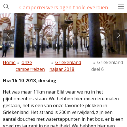
Ga
Camperreisverslagen thole everdien
direct
naar
de
hoofdinhoud
Home
»
onze
»
Griekenland
»
Griekenland
camperreizen
najaar 2018
deel 6
Elia 16-10-2018, dinsdag
Het was maar 11km naar Eliá waar we nu in het
pijnbomenbos staan. We hebben hier meerdere malen
gestaan, het is één van onze favoriete plekken in
Griekenland. Het strand is 200m verwijderd, zijn een
aantal douches met watertappunten in het bos, er is een
goed restaurant in de nabijheid. We hebben hier een