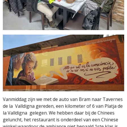
Vanmiddag zijn we met de auto van Bram naar Tavernes
de la
Valldigna gereden, een kilometer of 6 van Platja de
la Valldigna
gelegen. We hebben daar bij de Chinees
geluncht, het restaurant is onderdeel van een Chinese
winkel waardoor de ambiance niet bepaald 1ste klas is.