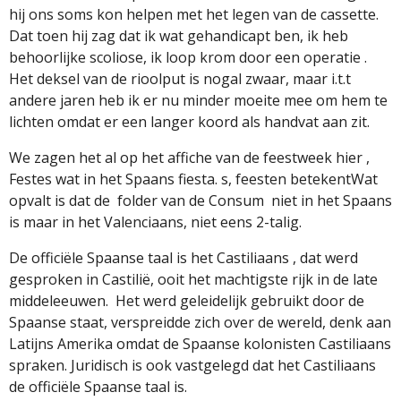
hij ons soms kon helpen met het legen van de cassette.
Dat toen hij zag dat ik wat gehandicapt ben, ik heb
behoorlijke scoliose, ik loop krom door een operatie .
Het deksel van de rioolput is nogal zwaar, maar i.t.t
andere jaren heb ik er nu minder moeite mee om hem te
lichten omdat er een langer koord als handvat aan zit.
We zagen het al op het affiche van de feestweek hier ,
Festes wat in het Spaans fiesta. s, feesten betekentWat
opvalt is dat de
folder van de Consum
niet in het Spaans
is maar in het Valenciaans, niet eens 2-talig.
De officiële Spaanse taal is het Castiliaans , dat werd
gesproken in Castilië, ooit het machtigste rijk in de late
middeleeuwen.
Het werd geleidelijk gebruikt door de
Spaanse staat, verspreidde zich over de wereld, denk aan
Latijns Amerika omdat de Spaanse kolonisten Castiliaans
spraken. Juridisch is ook vastgelegd dat het Castiliaans
de officiële Spaanse taal is.