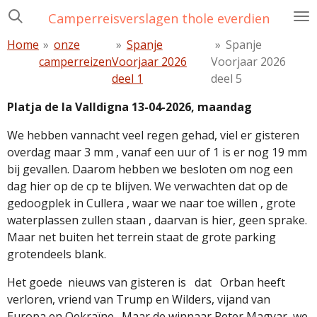
Ga
Camperreisverslagen thole everdien
direct
Home
»
onze
»
Spanje
»
Spanje
naar
camperreizen
Voorjaar 2026
Voorjaar 2026
de
deel 1
deel 5
hoofdinhoud
Platja de la Valldigna 13-04-2026, maandag
We hebben vannacht veel regen gehad, viel er gisteren
overdag maar 3 mm , vanaf een uur of 1 is er nog 19 mm
bij gevallen. Daarom hebben we besloten om nog een
dag hier op de cp te blijven. We verwachten dat op de
gedoogplek in Cullera , waar we naar toe willen , grote
waterplassen zullen staan , daarvan is hier, geen sprake.
Maar net buiten het terrein staat de grote parking
grotendeels blank.
Het goede
nieuws van gisteren is
dat
Orban heeft
verloren, vriend van Trump en Wilders, vijand van
Europa en Oekraïne.
Maar de winnaar Peter Magyar, we